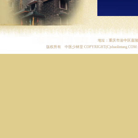
地址：重庆市渝中区嘉陵
版权所有 中医少林堂 COPYRIGHT(C)shaolintang.COM
霓虹点亮渝
旅品牌发布
展演正在上
熨疗法”现
智慧，传遍