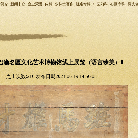
瑞简介
新闻中心
企业荣誉
内科
少林堂著作
疑难专科
中医妇科
心脑专科
科技
巴渝名匾文化艺术博物馆线上展览（语言臻美）Ⅱ
点击次数:216 发布日期2023-06-19 14:56:08